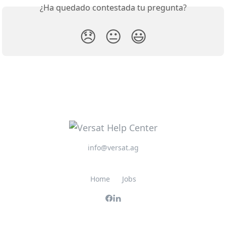
¿Ha quedado contestada tu pregunta?
😞
😐
😃
info@versat.ag
Home
Jobs