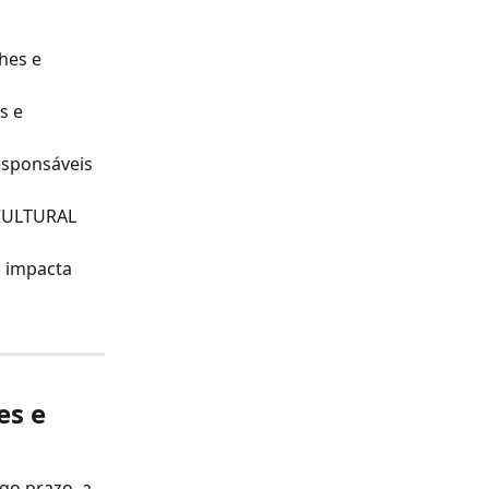
hes e 
s e 
sponsáveis 
CULTURAL 
 impacta 
es e 
go prazo, a 