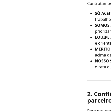
Contratamos 
SÓ ACE
trabalho
SOMOS,
prioriza
EQUIPE
e orient
MERITO
acima de
NOSSO 
direta o
2. Confl
parceir
Para protege