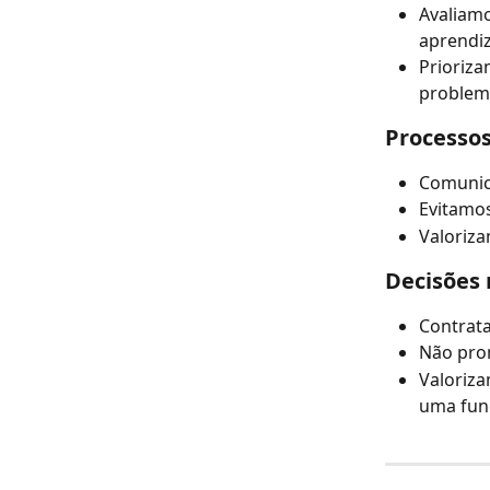
Avaliamo
aprendi
Prioriza
problem
Processos
Comunica
Evitamos
Valoriz
Decisões 
Contrat
Não pro
Valoriz
uma funç