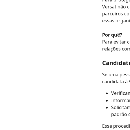
Versat não c
parceiros co
essas organi
Por quê?
Para evitar 
relações com
Candidatu
Se uma pess
candidata à 
Verifica
Informam
Solicita
padrão d
Esse procedi