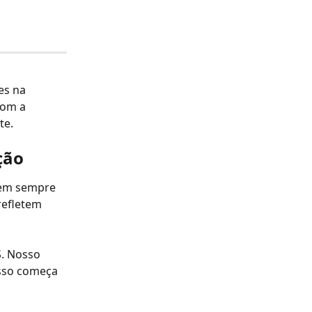
es na 
com a 
te.
ção
nem sempre 
refletem 
. Nosso 
sso começa 