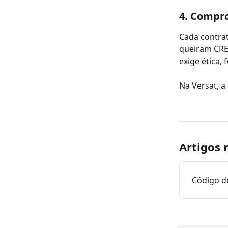
4. Compro
Cada contrat
queiram CRE
exige ética, 
Na Versat, 
Artigos 
Código d