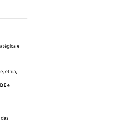
atégica e 
, etnia, 
UDE
 e 
 das 