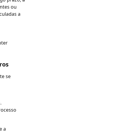
ntes ou 
culadas a 
ter 
ros
e se 
.
rocesso 
e a 