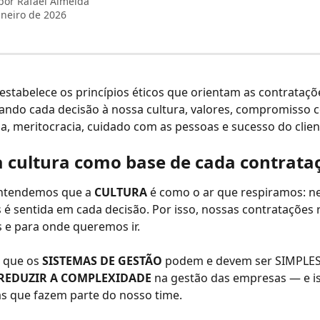
 por
Rafael Almeida
aneiro de 2026
a estabelece os princípios éticos que orientam as contrataçõ
hando cada decisão à nossa cultura, valores, compromisso 
a, meritocracia, cuidado com as pessoas e sucesso do clien
a cultura como base de cada contrata
entendemos que a 
CULTURA
 é como o ar que respiramos: 
as é sentida em cada decisão. Por isso, nossas contratações 
e para onde queremos ir.
 que os 
SISTEMAS DE GESTÃO
 podem e devem ser SIMPLES
REDUZIR A COMPLEXIDADE
 na gestão das empresas — e i
s que fazem parte do nosso time.