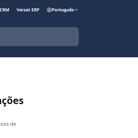
 CRM
Versat ERP
Português
ações
ssos de