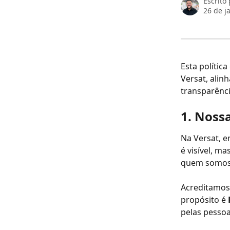
Escrito
26 de j
Esta polític
Versat, alin
transparênci
1. Noss
Na Versat, 
é visível, m
quem somos 
Acreditamos
propósito é 
pelas pessoa