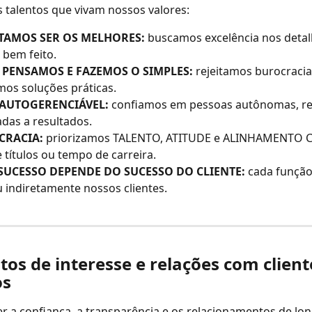
talentos que vivam nossos valores:
ITAMOS SER OS MELHORES:
 buscamos excelência nos detal
 bem feito.
 PENSAMOS E FAZEMOS O SIMPLES:
 rejeitamos burocracia
mos soluções práticas.
 AUTOGERENCIÁVEL:
 confiamos em pessoas autônomas, re
adas a resultados.
CRACIA:
 priorizamos TALENTO, ATITUDE e ALINHAMENTO 
 títulos ou tempo de carreira.
SUCESSO DEPENDE DO SUCESSO DO CLIENTE:
 cada função
u indiretamente nossos clientes.
itos de interesse e relações com client
os
r a confiança, a transparência e os relacionamentos de lon