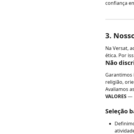
confiança en
3. Noss
Na Versat, a
ética. Por i
Não disc
Garantimos i
religião, ori
Avaliamos as
VALORES
 — 
Seleção 
Definimo
atividad