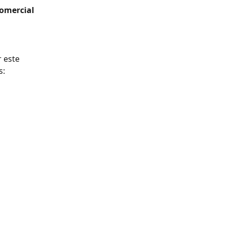
omercial 
 este 
s: