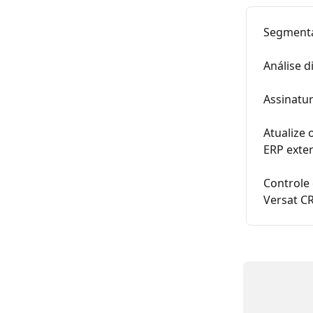
Segmenta
Análise d
Assinatu
Atualize 
ERP exte
Controle
Versat C