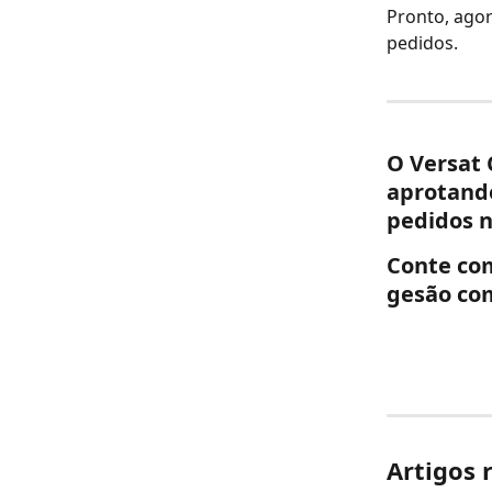
Pronto, agor
pedidos.
O 
Versat
aprotando
pedidos n
Conte com
gesão com
Artigos 