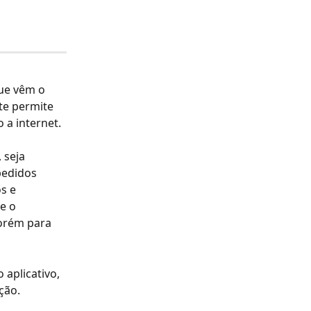
ue vêm o 
 te permite 
a internet.
 seja 
pedidos 
s e 
e o 
orém para 
aplicativo, 
ção.