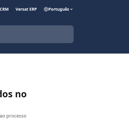
 CRM
Versat ERP
Português
dos no
 ao processo