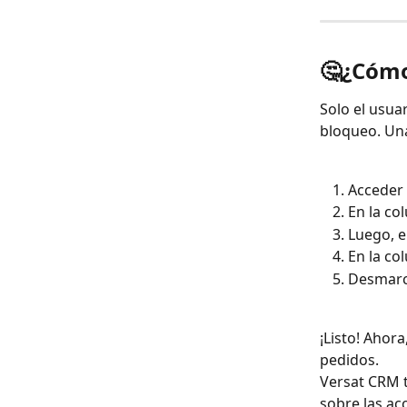
🤔¿Cómo
Solo el usua
bloqueo. Una
Acceder 
En la co
Luego, e
En la col
Desmarca
¡Listo! Ahora
pedidos.
Versat CRM t
sobre las ac