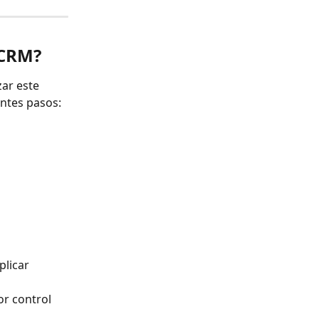
 CRM?
ar este 
ntes pasos:
plicar 
r control 