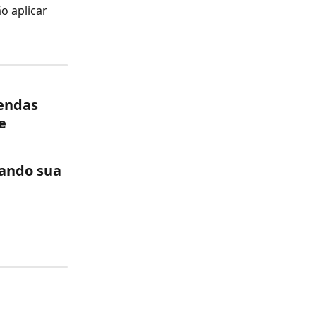
o aplicar 
vendas 
e 
ando sua 