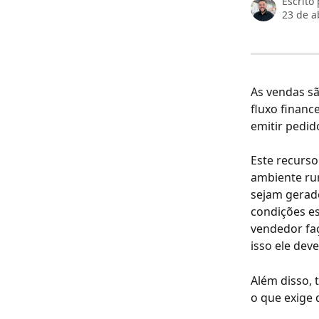
Escrito
23 de a
As vendas sã
fluxo financ
emitir pedi
Este recurso
ambiente rur
sejam gerad
condições es
vendedor fa
isso ele deve
Além disso, 
o que exige