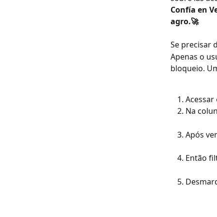
Confía en V
agro.🚀
Se precisar d
Apenas o usu
bloqueio. Um
Acessar 
Na colun
Após ven
Então fil
Desmarqu