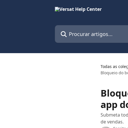
Ir para conteúdo principal
Procurar artigos...
Todas as cole
Bloqueio do b
Bloqu
app d
Submeta tod
de vendas.