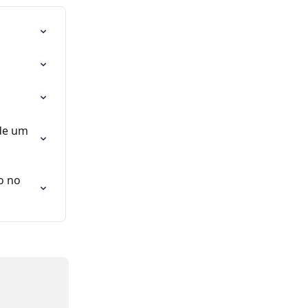
de um 
o no 