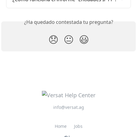
¿Ha quedado contestada tu pregunta?
😞
😐
😃
info@versat.ag
Home
Jobs