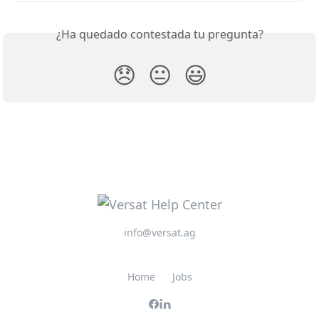
¿Ha quedado contestada tu pregunta?
😞
😐
😃
info@versat.ag
Home
Jobs